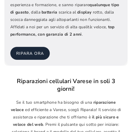
esperienza e formazione, e sanno riparare
qualunque tipo
di guasto
, dalla
batteria
scarica al
display
rotto, dalla
scocca danneggiata agli altoparlanti non funzionanti.
Affidati a noi per un servizio di alta qualità: veloce,
top
performance, con garanzia di 2 anni
.
RIPARA ORA
Riparazioni cellulari Varese in soli 3
giorni!
Se il tuo smartphone ha bisogno di una
riparazione
veloce
ed efficiente a Varese, scegli Riparalo! Il servizio di
assistenza e riparazione che ti offriamo è
il più sicuro e
veloce del web
. Premi il pulsante qui sotto per iniziare:
seleziona il brand e il modello del tuo cellulare, accetta il